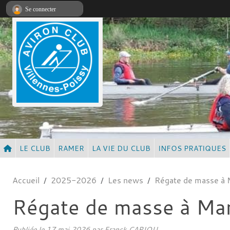
Panneau de gestion des cookies
Se connecter
LE CLUB
RAMER
LA VIE DU CLUB
INFOS PRATIQUES
Accueil
2025-2026
Les news
Régate de masse à 
Régate de masse à Man
Publiée le
17 mai 2026
par Franck CARIOU