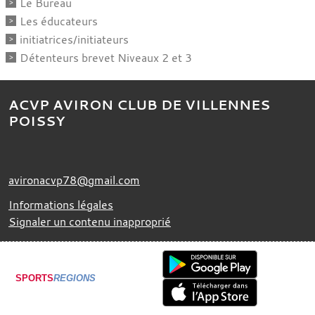
Le Bureau
Les éducateurs
initiatrices/initiateurs
Détenteurs brevet Niveaux 2 et 3
ACVP AVIRON CLUB DE VILLENNES
POISSY
avironacvp78@gmail.com
Informations légales
Signaler un contenu inapproprié
SPORTS
REGIONS