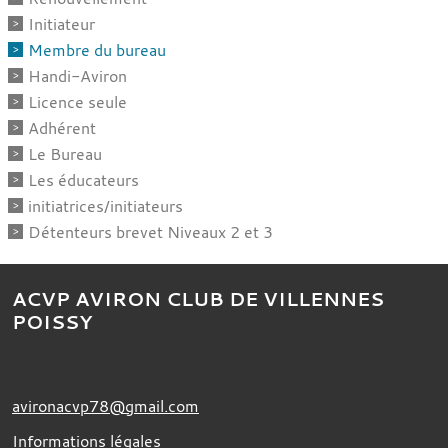
Initiateur
Membre du bureau
Handi-Aviron
Licence seule
Adhérent
Le Bureau
Les éducateurs
initiatrices/initiateurs
Détenteurs brevet Niveaux 2 et 3
ACVP AVIRON CLUB DE VILLENNES
POISSY
avironacvp78@gmail.com
Informations légales